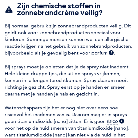
Zijn chemische stoffen in
zonnebrandcrème veilig?
Bij normaal gebruik zijn zonnebrandproducten veilig. Dit
geldt ook voor zonnebrandproducten speciaal voor
kinderen. Sommige mensen kunnen wel een allergische
reactie krijgen na het gebruik van zonnebrandproducten,
bijvoorbeeld als je gevoelig bent voor
(extra inform
.
parfum
Bij sprays moet je opletten dat je de spray niet inademt.
Hele kleine druppeltjes, die uit de sprays vrijkomen,
kunnen in je longen terechtkomen. Spray daarom nooit
richting je gezicht. Spray eerst op je handen en smeer
daarna met je handen je hals en gezicht in.
Wetenschappers zijn het er nog niet over eens hoe
risicovol het inademen van is. Daarom mag er in sprays
geen titaniumdioxide [nano] zitten. Er is geen
(extra in
risico
voor het op de huid smeren van titaniumdioxide [nano],
want titaniumdioxide [nano] kan niet via de huid in het