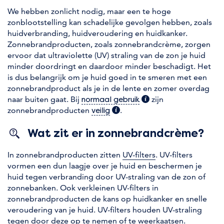
We hebben zonlicht nodig, maar een te hoge
zonblootstelling kan schadelijke gevolgen hebben, zoals
huidverbranding, huidveroudering en huidkanker.
Zonnebrandproducten, zoals zonnebrandcrème, zorgen
ervoor dat ultraviolette (UV) straling van de zon je huid
minder doordringt en daardoor minder beschadigt. Het
is dus belangrijk om je huid goed in te smeren met een
zonnebrandproduct als je in de lente en zomer overdag
naar buiten gaat. Bij
(extra informatie)
zijn
normaal gebruik
zonnebrandproducten
(extra informatie)
.
veilig
Wat zit er in zonnebrandcrème?
In zonnebrandproducten zitten
UV-filters
. UV-filters
vormen een dun laagje over je huid en beschermen je
huid tegen verbranding door UV-straling van de zon of
zonnebanken. Ook verkleinen UV-filters in
zonnebrandproducten de kans op huidkanker en snelle
veroudering van je huid. UV-filters houden UV-straling
tegen door deze op te nemen of te weerkaatsen.