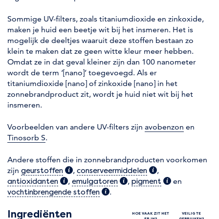
Sommige UV-filters, zoals titaniumdioxide en zinkoxide,
maken je huid een beetje wit bij het insmeren. Het is
mogelijk de deeltjes waaruit deze stoffen bestaan zo
klein te maken dat ze geen witte kleur meer hebben.
Omdat ze in dat geval kleiner zijn dan 100 nanometer
wordt de term ‘[nano]’ toegevoegd. Als er
titaniumdioxide [nano] of zinkoxide [nano] in het
zonnebrandproduct zit, wordt je huid niet wit bij het
insmeren.
Voorbeelden van andere UV-filters zijn
avobenzon
en
Tinosorb S
.
Andere stoffen die in zonnebrandproducten voorkomen
zijn
(extra informatie)
,
(extra informatie)
,
geurstoffen
conserveermiddelen
(extra informatie)
,
(extra informatie)
,
(extra informati
en
antioxidanten
emulgatoren
pigment
(extra informatie)
.
vochtinbrengende stoffen
Ingrediënten
HOE VAAK ZIT HET
VEILIG TE
ER IN?
GEBRUIKEN?