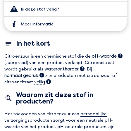
Is deze stof veilig?
Meer informatie
In het kort
Citroenzuur is een chemische stof die de
(extra
pH-waarde
(zuurgraad) van een product verlaagt. Citroencitraat
wordt gebruikt als
(extra informatie)
. Bij
waterontharder
(extra informatie)
zijn producten met citroenzuur of
normaal gebruik
citroencitraat
(extra informatie)
.
veilig
Waarom zit deze stof in
producten?
Het toevoegen van citroenzuur aan
persoonlijke
verzorgingsproducten
zorgt voor een neutrale pH-
waarde van het product. pH-neutrale producten zijn