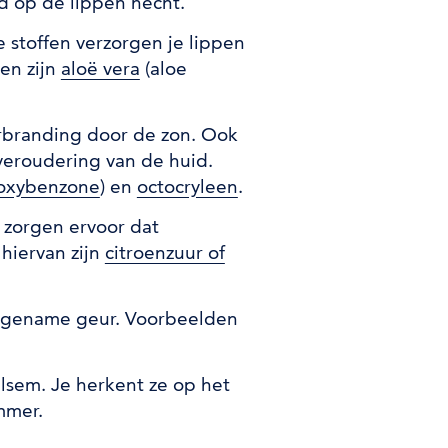
d op de lippen hecht.
 stoffen verzorgen je lippen
en zijn
aloë vera
(aloe
rbranding door de zon. Ook
veroudering van de huid.
oxybenzone
) en
octocryleen
.
 zorgen ervoor dat
nformatie)
hiervan zijn
citroenzuur of
ngename geur. Voorbeelden
lsem. Je herkent ze op het
mmer.