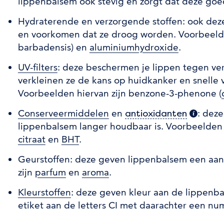
lippenbalsem ook stevig en zorgt dat deze goe
Hydraterende en verzorgende stoffen: ook deze
en voorkomen dat ze droog worden. Voorbeeld
barbadensis) en
aluminiumhydroxide
.
UV-filters
: deze beschermen je lippen tegen ve
verkleinen ze de kans op huidkanker en snelle 
Voorbeelden hiervan zijn benzone-3-phenone (
Conserveermiddelen
en
: deze
antioxidanten
(extra i
lippenbalsem langer houdbaar is. Voorbeelden 
citraat
en
BHT
.
Geurstoffen: deze geven lippenbalsem een aa
zijn
parfum
en
aroma
.
Kleurstoffen
: deze geven kleur aan de lippenba
etiket aan de letters CI met daarachter een nu