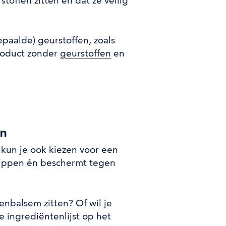
ffen zitten en dat ze veilig
epaalde) geurstoffen, zoals
product zonder
geurstoffen
en
on
 kun je ook kiezen voor een
 lippen én beschermt tegen
penbalsem zitten? Of wil je
e ingrediëntenlijst op het