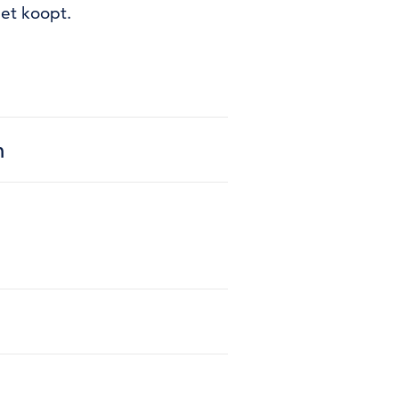
et koopt.
m