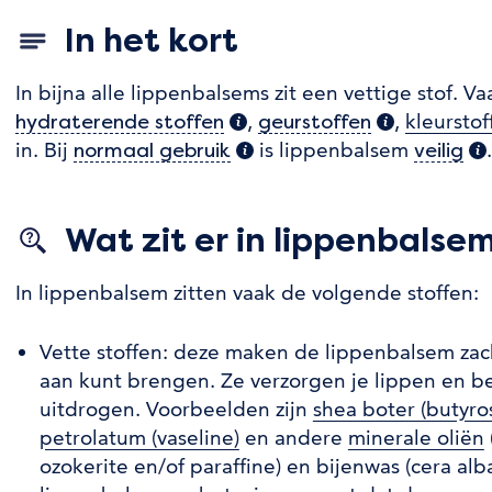
In het kort
In bijna alle lippenbalsems zit een vettige stof. 
,
,
kleurstof
hydraterende stoffen
(extra informatie)
geurstoffen
(extra infor
in. Bij
is lippenbalsem
.
normaal gebruik
(extra informatie)
veilig
(e
Wat zit er in lippenbalse
In lippenbalsem zitten vaak de volgende stoffen:
Vette stoffen: deze maken de lippenbalsem zach
aan kunt brengen. Ze verzorgen je lippen en 
uitdrogen. Voorbeelden zijn
shea boter (butyro
petrolatum (vaseline)
en andere
minerale oliën
ozokerite en/of paraffine) en bijenwas (cera al