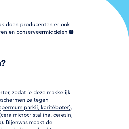
Vaak doen producenten er ook
fen
en
matie)
conserveermiddelen
(extra informatie)
xtra informatie)
m?
ter, zodat je deze makkelijk
beschermen ze tegen
spermum parkii, karitéboter)
,
(cera microcristallina, ceresin,
ba). Bijenwas maakt de