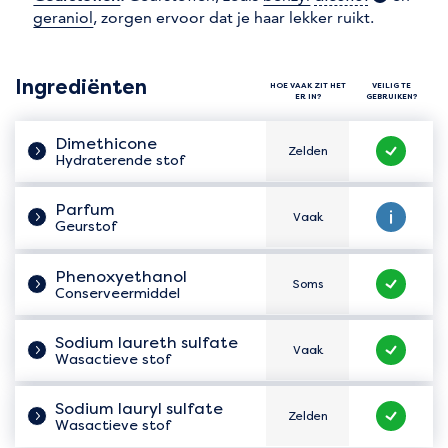
geraniol
, zorgen ervoor dat je haar lekker ruikt.
Ingrediënten
HOE VAAK ZIT HET
VEILIG TE
ER IN?
GEBRUIKEN?
Dimethicone
Zelden
Hoe vaak zit het er in?
Veilig te 
Hydraterende stof
Parfum
Vaak
Hoe vaak zit het er in?
Veilig te 
Geurstof
Phenoxyethanol
Soms
Hoe vaak zit het er in?
Veilig te 
Conserveermiddel
Sodium laureth sulfate
Vaak
Hoe vaak zit het er in?
Veilig te 
Wasactieve stof
Sodium lauryl sulfate
Zelden
Hoe vaak zit het er in?
Veilig te 
Wasactieve stof