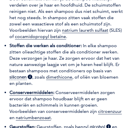
verdelen over je haar en hoofdhuid. De schuimstoffen
reinigen niet. Als een shampoo dus niet schuimt, werkt
het nog steeds. In shampoo zitten vaak stoffen die
zowel een wasactieve stof als een schuimstof zijn.
Voorbeelden hiervan zijn
natrium laureth sulfaat
(SLES)
of
cocamidopropyl betaïne
.
Stoffen die werken als conditioner:
In elke shampoo
zitten olieachtige stoffen die als conditioner werken.
Deze verzorgen je haar. Ze zorgen ervoor dat het van
nature aanwezige laagje vet om je haren heel blijft. Er
bestaan shampoos met conditioners op basis van
(extra informatie)
, zoals
dimethicone
, of oliën van bloemen
siliconen
en planten.
Conserveermiddelen
:
Conserveermiddelen zorgen
ervoor dat shampoo houdbaar blijft en er geen
bacteriën en schimmels in kunnen groeien.
Voorbeelden van conserveermiddelen zijn
citroenzuur
en
natriumbenzoaat
.
Geurstoffen
:
Geurstoffen, zoals
benzyl
(extra info
en
alcohol