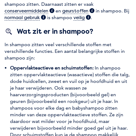
shampoo zitten. Daarnaast zitten er vaak
(extra informatie)
en
(extra informatie)
in shampoo. Bij
conserveermiddelen
geurstoffen
(extra informatie)
is shampoo
(extra informatie)
.
normaal gebruik
veilig
Wat zit er in shampoo?
In shampoo zitten veel verschillende stoffen met
verschillende functies. Een aantal belangrijke stoffen in
shampoo zijn:
Oppervlakteactieve en schuimstoffen:
In shampoo
zitten oppervlakteactieve (wasactieve) stoffen die talg,
dode huidcellen, zweet en vuil op je hoofdhuid en uit
je haar verwijderen. Ook wassen ze
haarverzorgingsproducten (bijvoorbeeld gel) en
geuren (bijvoorbeeld een rookgeur) uit je haar. In
shampoos voor elke dag en babyshampoo zitten
minder van deze oppervlakteactieve stoffen. Ze zijn
daardoor wat milder voor je hoofdhuid, maar
verwijderen bijvoorbeeld minder goed gel uit je haar.
Door schuimstoffen kun je de shampoo makkelijk