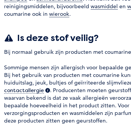
reinigingsmiddelen, bijvoorbeeld
wasmiddel
en
w
coumarine ook in
wierook
.
Is deze stof veilig?
Bij normaal gebruik zijn producten met coumarine 
Sommige mensen zijn allergisch voor bepaalde geu
Bij het gebruik van producten met coumarine kunne
huiduitslag, jeuk, bultjes of geïrriteerde slijmvlie
. Producenten moeten geurstoff
contactallergie
(extra informatie)
waarvan bekend is dat ze vaak allergieën veroorz
bepaalde hoeveelheid in het product zitten. Voor 
verzorgingsproducten en wasmiddelen zijn parfum
deze producten zitten geen geurstoffen.