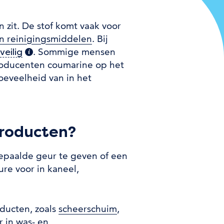
 zit. De stof komt vaak voor
n reinigingsmiddelen
. Bij
. Sommige mensen
veilig
(extra informatie)
roducenten coumarine op het
oeveelheid van in het
producten?
epaalde geur te geven of een
re voor in kaneel,
oducten, zoals
scheerschuim
,
r in was- en