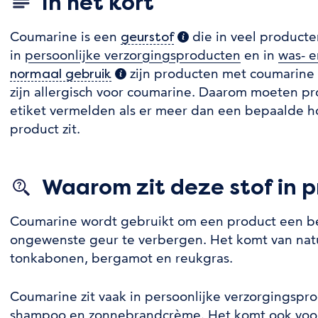
In het kort
Coumarine is een
die in veel producten
geurstof
(extra informatie)
in
persoonlijke verzorgingsproducten
en in
was- e
zijn producten met coumarine
normaal gebruik
(extra informatie)
zijn allergisch voor coumarine. Daarom moeten p
etiket vermelden als er meer dan een bepaalde h
product zit.
Waarom zit deze stof in 
Coumarine wordt gebruikt om een product een b
ongewenste geur te verbergen. Het komt van natu
tonkabonen, bergamot en reukgras.
Coumarine zit vaak in persoonlijke verzorgingspr
shampoo
en
zonnebrandcrème
. Het komt ook voo