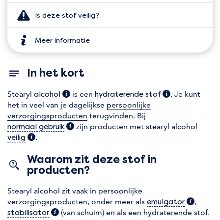
Is deze stof veilig?
Meer informatie
In het kort
Stearyl
(extra informatie)
is een
(extra informati
. Je kunt
alcohol
hydraterende stof
het in veel van je dagelijkse
persoonlijke
verzorgingsproducten
terugvinden. Bij
(extra informatie)
zijn producten met stearyl alcohol
normaal gebruik
(extra informatie)
.
veilig
Waarom zit deze stof in
producten?
Stearyl alcohol zit vaak in persoonlijke
verzorgingsproducten, onder meer als
(extra in
,
emulgator
(extra informatie)
(van schuim) en als een hydraterende stof.
stabilisator