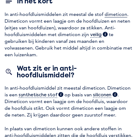
In het kort
In anti-hoofdluismiddelen zit meestal de stof
dimeticon
.
Dimeticon vormt een laagje om de hoofdluizen en neten
(eitjes van hoofdluizen), waardoor ze stikken. Anti-
hoofdluismiddelen met dimeticon zijn
(extra informati
te
veilig
gebruiken bij kinderen vanaf zes maanden en
volwassenen. Gebruik het middel altijd in combinatie met
een luizenkam.
Wat zit er in anti-
hoofdluismiddel?
In anti-hoofdluismiddel zit meestal dimeticon. Dimeticon
is een
(extra informatie)
op basis van
(extra info
.
synthetische stof
siliconen
Dimeticon vormt een laagje om de hoofdluis, waardoor
de hoofdluis stikt. Ook vormt dimeticon een laagje om
de neten. Zij krijgen daardoor geen zuurstof meer.
In plaats van dimeticon kunnen ook andere stoffen in
anti-hoofdluismiddelen zitten die de hoofdluis verstikken.