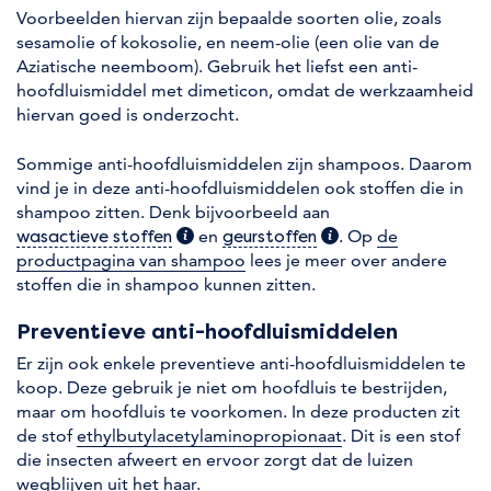
Voorbeelden hiervan zijn bepaalde soorten olie, zoals
sesamolie of kokosolie, en neem-olie (een olie van de
Aziatische neemboom). Gebruik het liefst een anti-
hoofdluismiddel met dimeticon, omdat de werkzaamheid
hiervan goed is onderzocht.
Sommige anti-hoofdluismiddelen zijn shampoos. Daarom
vind je in deze anti-hoofdluismiddelen ook stoffen die in
shampoo zitten. Denk bijvoorbeeld aan
(extra informatie)
en
(extra informatie)
. Op
de
wasactieve stoffen
geurstoffen
productpagina van shampoo
lees je meer over andere
stoffen die in shampoo kunnen zitten.
Preventieve anti-hoofdluismiddelen
Er zijn ook enkele preventieve anti-hoofdluismiddelen te
koop. Deze gebruik je niet om hoofdluis te bestrijden,
maar om hoofdluis te voorkomen. In deze producten zit
de stof
ethylbutylacetylaminopropionaat
. Dit is een stof
die insecten afweert en ervoor zorgt dat de luizen
wegblijven uit het haar.