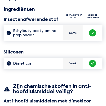
Ingrediënten
HOE VAAK ZIT HET
VEILIG TE
ER IN?
GEBRUIKEN?
Insectenafwerende stof
Ethyl­butylacetylamino­
Soms
propionaat
Hoe vaak zit het er in?
Veilig te 
Siliconen
Dimeticon
Vaak
Hoe vaak zit het er in?
Veilig te 
Zijn chemische stoffen in anti-
hoofdluismiddel veilig?
Anti-hoofdluismiddelen met dimeticon