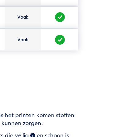
Vaak
Hoe vaak zit het er in?
Veilig te gebruiken?
Vaak
Hoe vaak zit het er in?
Veilig te gebruiken?
ns het printen komen stoffen
en kunnen zorgen.
ts die
en schoon is.
veilig
(extra informatie)