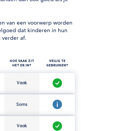
uren van een voorwerp worden
elgoed dat kinderen in hun
verder af.
HOE VAAK ZIT
VEILIG TE
HET ER IN?
GEBRUIKEN?
Vaak
Hoe vaak zit het er in?
Veilig te gebruiken?
Soms
Hoe vaak zit het er in?
Veilig te gebruiken?
Vaak
Hoe vaak zit het er in?
Veilig te gebruiken?