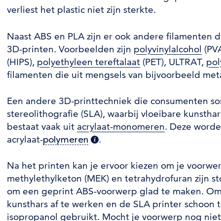
verliest het plastic niet zijn sterkte.
Naast ABS en PLA zijn er ook andere filamenten d
3D-printen. Voorbeelden zijn
polyvinylalcohol
(PVA
(HIPS),
polyethyleen tereftalaat
(PET), ULTRAT,
pol
filamenten die uit mengsels van bijvoorbeeld met
Een andere 3D-printtechniek die consumenten so
stereolithografie (SLA), waarbij vloeibare kunstha
bestaat vaak uit
acrylaat-monomeren
. Deze word
acrylaat-
.
polymeren
(extra informatie)
Na het printen kan je ervoor kiezen om je voorwe
methylethylketon (MEK) en tetrahydrofuran zijn st
om een geprint ABS-voorwerp glad te maken. O
kunsthars af te werken en de SLA printer schoon 
isopropanol
gebruikt. Mocht je voorwerp nog niet