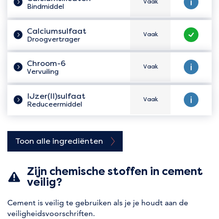
Vaak
Hoe vaak zit het er in?
Veilig te 
Bindmiddel
Calciumsulfaat
Vaak
Hoe vaak zit het er in?
Veilig te 
Droogvertrager
Chroom-6
Vaak
Hoe vaak zit het er in?
Veilig te 
Vervuiling
IJzer(II)sulfaat
Vaak
Hoe vaak zit het er in?
Veilig te 
Reduceermiddel
Toon alle ingrediënten
Zijn chemische stoffen in cement
veilig?
Cement is veilig te gebruiken als je je houdt aan de
veiligheidsvoorschriften.