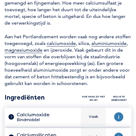
gemengd en fijngemalen. Hoe meer calciumsulfaat je
toevoegt, hoe langer het duurt tot de uiteindelijke
mortel, specie of beton is uitgehard. En dus hoe langer
de verwerkingstijd is.
Aan het Portlandcement worden vaak nog andere stoffen
toegevoegd, zoals
calciumoxide
, silica,
aluminiumoxide
,
magnesiumoxide
en ijzeroxide. Vaak gebeurt dit in de
vorm van stoffen die overblijven bij de staalindustrie
(hoogovenslak) of energieopwekking (as). Een grotere
hoeveelheid aluminiumoxide zorgt er onder andere voor
dat cement of beton hittebestendig is en bijvoorbeeld
gebruikt kan worden in schoorstenen.
Ingrediënten
HOE VAAK ZIT HET
VEILIG TE
ER IN?
GEBRUIKEN?
Calciumoxide
Vaak
Hoe vaak zit het er in?
Veilig te 
Bindmiddel
Calciumsilicaten