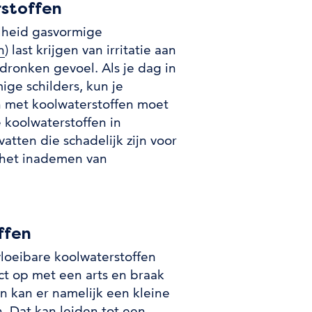
stoffen
lheid gasvormige
n
) last krijgen van irritatie aan
 dronken gevoel. Als je dag in
ige schilders, kun je
n met koolwaterstoffen moet
 koolwaterstoffen in
atten die schadelijk zijn voor
 het inademen van
ffen
vloeibare koolwaterstoffen
act op met een arts en braak
en kan er namelijk een kleine
. Dat kan leiden tot een