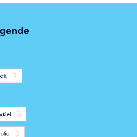
olgende
lak
tiel
olie