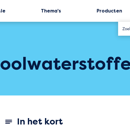
tie
Thema's
Producten
oolwaterstoff
In het kort