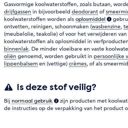
Gasvormige koolwaterstoffen, zoals butaan, worde
drijfgassen
in bijvoorbeeld
deodorant
of
smeermi
koolwaterstoffen worden als
gebrui
oplosmiddel
(extra in
ontvetten, reinigen, schoonmaken (
wasbenzine
,
t
(meubelolie, teakolie) of voor het verwijderen van
koolwaterstoffen als oplosmiddel in verfproducten
binnenlak
. De minder vloeibare en vaste koolwate
oliën
genoemd, worden gebruikt in
persoonlijke 
lippenbalsem
en (vettige)
crèmes
, of als smeermid
Is deze stof veilig?
Bij
zijn producten met koolwat
normaal gebruik
(extra informatie)
de instructies op de verpakking van het product o