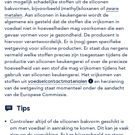
van mogelijk schadelijke stoffen uit de siliconen
bakvormen, bijvoorbeeld (methyl)siloxanen of
zware
metalen
. Aan siliconen in keukengerei wordt de
algemene eis gesteld dat de stoffen die vrijkomen in
voedsel niet in hoeveelheden mag voorkomen die een
gevaar vormen voor je gezondheid. De producent is
hiervoor verantwoordelijk. Er is (nog) geen specifieke
wetgeving voor silicone producten. Er staat dus nergens
vermeld welke stoffen precies zijn toegestaan tijdens de
productie van siliconen keukengerei of over de precieze
hoeveelheid van een stof die mag vrijkomen tijdens het
gebruik van siliconen keukengerei. Het vrijkomen van
stoffen uit
(extra informatie)
en herziening
voedselcontactmaterialen
van de wetgeving staat momenteel onder de aandacht
van de Europese Commissie.
Tips
Controleer altijd of de siliconen bakvorm geschikt is
om met voedsel in aanraking te komen. Dit kan je vaak
zien op de verpakking. Er kan bijvoorbeeld op staan