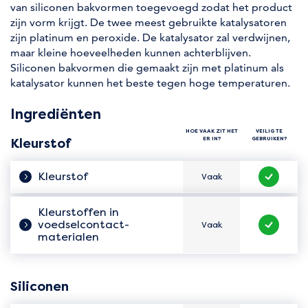
van siliconen bakvormen toegevoegd zodat het product
zijn vorm krijgt. De twee meest gebruikte katalysatoren
zijn platinum en peroxide. De katalysator zal verdwijnen,
maar kleine hoeveelheden kunnen achterblijven.
Siliconen bakvormen die gemaakt zijn met platinum als
katalysator kunnen het beste tegen hoge temperaturen.
Ingrediënten
HOE VAAK ZIT HET
VEILIG TE
ER IN?
GEBRUIKEN?
Kleurstof
Kleurstof
Vaak
Hoe vaak zit het er in?
Veilig te 
Kleurstoffen in
voedselcontact­
Vaak
Hoe vaak zit het er in?
Veilig te 
materialen
Siliconen