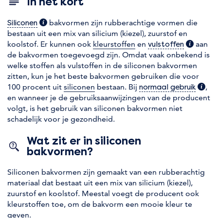
In het kort
(extra informatie)
bakvormen zijn rubberachtige vormen die
Siliconen
bestaan uit een mix van silicium (kiezel), zuurstof en
koolstof. Er kunnen ook
kleurstoffen
en
(extra in
aan
vulstoffen
de bakvormen toegevoegd zijn. Omdat vaak onbekend is
welke stoffen als vulstoffen in de siliconen bakvormen
zitten, kun je het beste bakvormen gebruiken die voor
100 procent uit
siliconen
bestaan. Bij
(extra
,
normaal gebruik
en wanneer je de gebruiksaanwijzingen van de producent
volgt, is het gebruik van siliconen bakvormen niet
schadelijk voor je gezondheid.
Wat zit er in siliconen
bakvormen?
Siliconen bakvormen zijn gemaakt van een rubberachtig
materiaal dat bestaat uit een mix van silicium (kiezel),
zuurstof en koolstof. Meestal voegt de producent ook
kleurstoffen toe, om de bakvorm een mooie kleur te
geven.