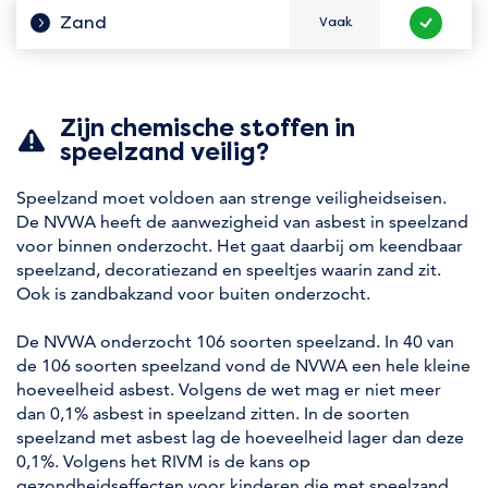
Zand
Vaak
Hoe vaak zit het er in?
Veilig te 
Zijn chemische stoffen in
speelzand veilig?
Speelzand moet voldoen aan strenge veiligheidseisen.
De NVWA heeft de aanwezigheid van asbest in speelzand
voor binnen onderzocht. Het gaat daarbij om keendbaar
speelzand, decoratiezand en speeltjes waarin zand zit.
Ook is zandbakzand voor buiten onderzocht.
De NVWA onderzocht 106 soorten speelzand. In 40 van
de 106 soorten speelzand vond de NVWA een hele kleine
hoeveelheid asbest. Volgens de wet mag er niet meer
dan 0,1% asbest in speelzand zitten. In de soorten
speelzand met asbest lag de hoeveelheid lager dan deze
0,1%. Volgens het RIVM is de kans op
gezondheidseffecten voor kinderen die met speelzand