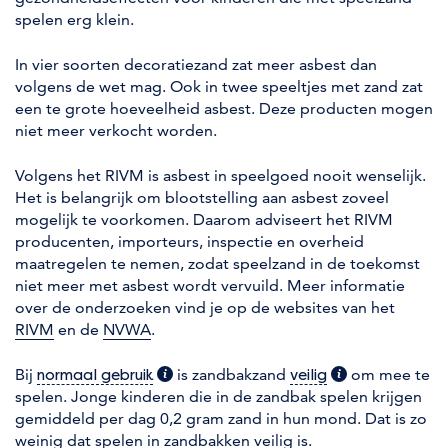
spelen erg klein.
In vier soorten decoratiezand zat meer asbest dan
volgens de wet mag. Ook in twee speeltjes met zand zat
een te grote hoeveelheid asbest. Deze producten mogen
niet meer verkocht worden.
Volgens het RIVM is asbest in speelgoed nooit wenselijk.
Het is belangrijk om blootstelling aan asbest zoveel
mogelijk te voorkomen. Daarom adviseert het RIVM
producenten, importeurs, inspectie en overheid
maatregelen te nemen, zodat speelzand in de toekomst
niet meer met asbest wordt vervuild. Meer informatie
over de onderzoeken vind je op de websites van het
RIVM
en de
NVWA
.
Bij
(extra informatie)
is zandbakzand
(extra informati
om mee te
normaal gebruik
veilig
spelen. Jonge kinderen die in de zandbak spelen krijgen
gemiddeld per dag 0,2 gram zand in hun mond. Dat is zo
weinig dat spelen in zandbakken veilig is.