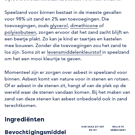
Speelzand voor binnen bestaat in de meeste gevallen
voor 98% uit zand en 2% aan toevoegingen. Die
toevoegingen, zoals
glycerol
,
dimethicone
of
polyisobuteen
, zorgen ervoor dat het zand zacht blijft en
een beetje plakt. Zo kan je kind er taartjes en kastelen
mee bouwen. Zonder die toevoegingen zou het zand te
los zijn. Soms zit er
levensmiddelenkleurstof
in speelzand
om het een mooi kleurtje te geven.
Momenteel zijn er zorgen over asbest in speelzand voor
binnen. Asbest komt van nature voor in stenen en rotsen.
Of er asbest in de stenen zit, hangt af van de plek op de
wereld waar de stenen vandaan komen. Bij het maken van
zand van deze stenen kan asbest onbedoeld ook in zand
terechtkomen.
Ingrediënten
HOE VAAK ZIT HET
VEILIG TE
ER IN?
GEBRUIKEN?
Bevochtigingsmiddel