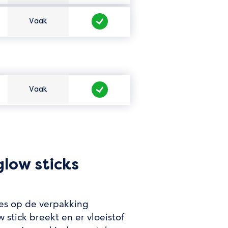
Vaak
Hoe vaak zit het er in?
Veilig te gebruiken?
Vaak
Hoe vaak zit het er in?
Veilig te gebruiken?
glow sticks
ties op de verpakking
stick breekt en er vloeistof