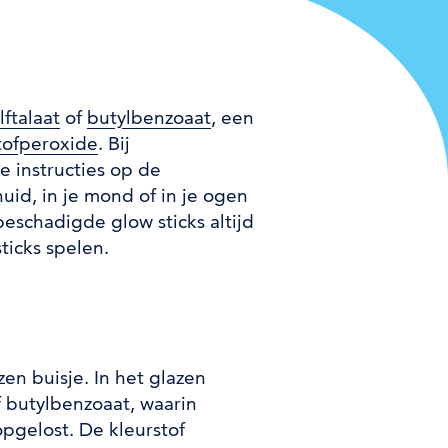
ftalaat
of
butylbenzoaat
, een
e)
tofperoxide
. Bij
de instructies op de
formatie)
huid, in je mond of in je ogen
beschadigde glow sticks altijd
ticks spelen.
zen buisje. In het glazen
f butylbenzoaat, waarin
opgelost. De kleurstof