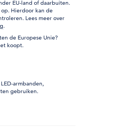
ander EU-land of daarbuiten.
e op. Hierdoor kan de
ntroleren. Lees meer over
ng
.
iten de Europese Unie?
et koopt.
ok LED-armbanden,
cten gebruiken.