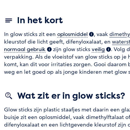
In het kort
In glow sticks zit een
, vaak
dimethyl
oplosmiddel
(extra informati
kleurstof die licht geeft, difenyloxalaat, en
waters
zijn glow sticks
. Volg 
normaal gebruik
(extra informatie)
veilig
(extra in
verpakking. Als de vloeistof van glow sticks op je 
komt, kan dit voor irritaties zorgen. Gooi daarom 
weg en let goed op als jonge kinderen met glow s
Wat zit er in glow sticks?
Glow sticks zijn plastic staafjes met daarin een gla
buisje zit een oplosmiddel, vaak dimethylftalaat o
difenyloxalaat en een lichtgevende kleurstof zijn 