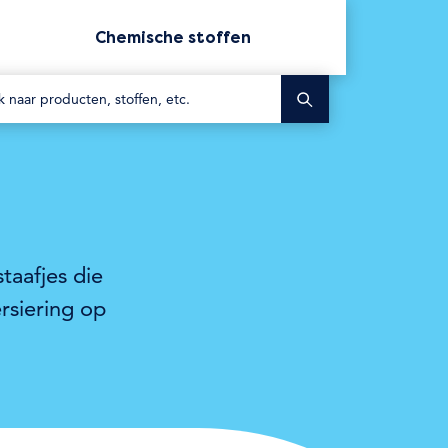
Chemische stoffen
Zoek
taafjes die
rsiering op