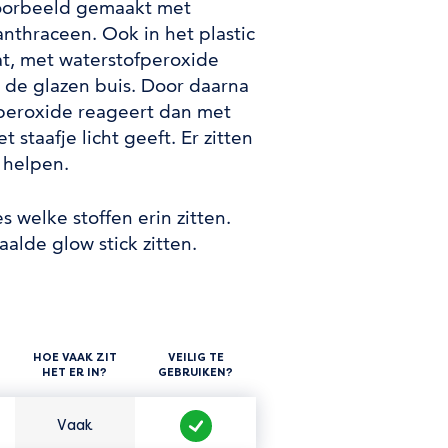
jvoorbeeld gemaakt met
nthraceen. Ook in het plastic
aat, met waterstofperoxide
t de glazen buis. Door daarna
peroxide reageert dan met
 staafje licht geeft. Er zitten
 helpen.
s welke stoffen erin zitten.
alde glow stick zitten.
HOE VAAK ZIT
VEILIG TE
HET ER IN?
GEBRUIKEN?
Vaak
Hoe vaak zit het er in?
Veilig te gebruiken?