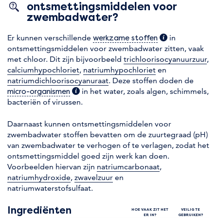
ontsmettingsmiddelen voor
zwembadwater?
Er kunnen verschillende
(extra informatie
in
werkzame stoffen
ontsmettingsmiddelen voor zwembadwater zitten, vaak
met chloor. Dit zijn bijvoorbeeld
trichloorisocyanuurzuur
,
calciumhypochloriet
,
natriumhypochloriet
en
natriumdichloorisocyanuraat
. Deze stoffen doden de
(extra informatie)
in het water, zoals algen, schimmels,
micro-organismen
bacteriën of virussen.
Daarnaast kunnen ontsmettingsmiddelen voor
zwembadwater stoffen bevatten om de zuurtegraad (pH)
van zwembadwater te verhogen of te verlagen, zodat het
ontsmettingsmiddel goed zijn werk kan doen.
Voorbeelden hiervan zijn
natriumcarbonaat
,
natriumhydroxide
,
zwavelzuur
en
natriumwaterstofsulfaat.
Ingrediënten
HOE VAAK ZIT HET
VEILIG TE
ER IN?
GEBRUIKEN?