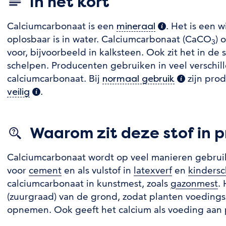
In het kort
Calciumcarbonaat is een
. Het is een w
mineraal
(extra informat
oplosbaar is in water. Calciumcarbonaat (CaCO
) 
3
voor, bijvoorbeeld in kalksteen. Ook zit het in de 
schelpen. Producenten gebruiken in veel verschi
calciumcarbonaat. Bij
zijn pro
normaal gebruik
(extra info
.
veilig
(extra informatie)
Waarom zit deze stof in 
Calciumcarbonaat wordt op veel manieren gebruikt
voor
cement
en als vulstof in
latexverf
en
kinders
calciumcarbonaat in kunstmest, zoals
gazonmest
.
(zuurgraad) van de grond, zodat planten voeding
opnemen. Ook geeft het calcium als voeding aan 