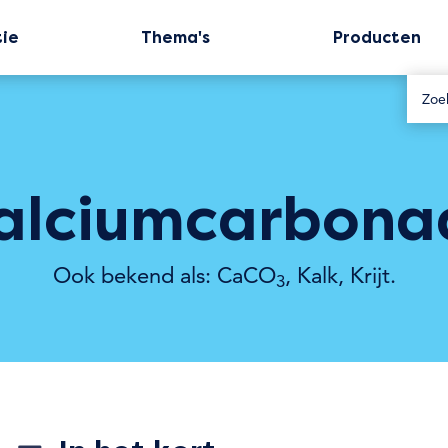
tie
Thema's
Producten
alciumcarbona
Ook bekend als: CaCO
, Kalk, Krijt.
3