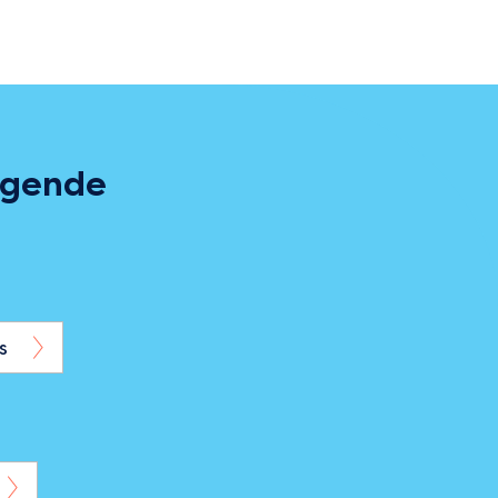
olgende
s