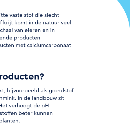
itte vaste stof die slecht
ie)
of krijt komt in de natuur veel
schaal van eieren en in
llende producten
ducten met calciumcarbonaat
rmatie)
producten?
, bijvoorbeeld als grondstof
chmink
. In de landbouw zit
 Het verhoogt de pH
sstoffen beter kunnen
planten.