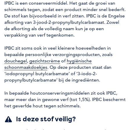
IPBC is een conserveermiddel. Het gaat de groei van
schimmels tegen, zodat een product minder snel bederft.
De stof kan bijvoorbeeld in verf zitten. IPBC is de Engelse
afkorting van 3-jood-2-propynylbutylcarbamaat. Zowel
de afkorting als de volledig naam kun je op een
verpakking van verf tegenkomen.
IPBC zit soms ook in veel kleinere hoeveelheden in
bepaalde persoonlijke verzorgingsproducten, zoals
douchegel
,
gezichtscrème
of
hygiënische
schoonmaakdoekjes
. Op deze producten staat dan
‘iodopropynyl butylcarbamate’ of ‘3-iodo-2-
propynylbutylcarbamate’ bij de ingrediënten.
In bepaalde houtconserveringsmiddelen zit ook IPBC,
maar meer dan in gewone verf (tot 1,5%). IPBC beschermt
het geverfde hout tegen schimmels.
Is deze stof veilig?