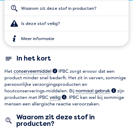
Waarom zit deze stof in producten?
Is deze stof veilig?
Meer informatie
In het kort
Het
(extra informatie)
IPBC zorgt ervoor dat een
conserveermiddel
product minder snel bederft. Het zit in verven, sommige
persoonlijke verzorgingsproducten en
houtconserverings-middelen. Bij
(extra inf
zijn
normaal gebruik
producten met IPBC
(extra informatie)
. IPBC kan wel bij sommige
veilig
mensen een allergische reactie veroorzaken.
Waarom zit deze stof in
producten?