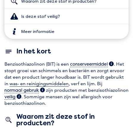
Waarom zit deze stof in producten?
Is deze stof veilig?
Meer informatie
In het kort
Benzisothiazolinon (BIT) is een
(extra info
. Het
conserveermiddel
stopt groei van schimmels en bacteriën en zorgt ervoor
dat een product langer houdbaar is. BIT wordt gebruikt
in
was- en reinigingsmiddelen
, verf en lijm. Bij
(extra informatie)
zijn producten met benzisothiazolinon
normaal gebruik
(extra informatie)
. Sommige mensen zijn wel allergisch voor
veilig
benzisothiazolinon.
Waarom zit deze stof in
producten?