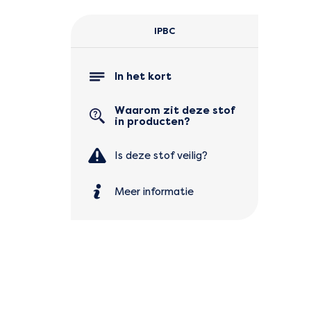
IPBC
In het kort
Waarom zit deze stof
in producten?
Is deze stof veilig?
Meer informatie