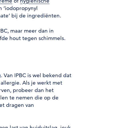
crème
of
hygiënische
n ‘iodopropynyl
ate’ bij de ingrediënten.
PBC, maar meer dan in
rfde hout tegen schimmels.
g. Van IPBC is wel bekend dat
allergie. Als je werkt met
erven, probeer dan het
elen te nemen die op de
het dragen van
en last van huiduitslag, jeuk,