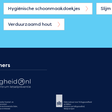
Hygiënische schoonmaakdoekjes
Slijm
Verduurzaamd hout
ners