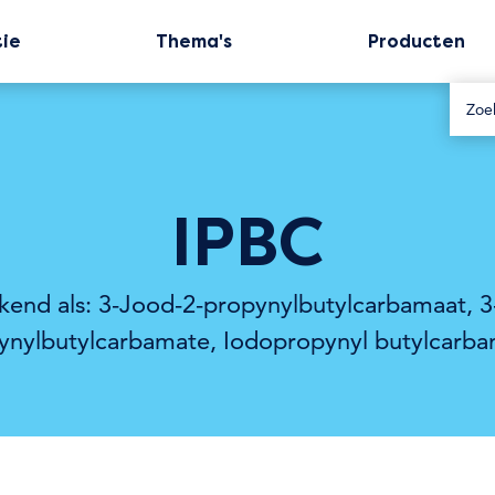
tie
Thema's
Producten
IPBC
end als: 3-Jood-2-propynylbutylcarbamaat, 3
ynylbutylcarbamate, Iodopropynyl butylcarba