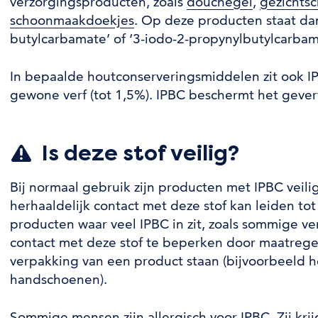
verzorgingsproducten, zoals
douchegel
,
gezichts
schoonmaakdoekjes
. Op deze producten staat da
butylcarbamate’ of ‘3-iodo-2-propynylbutylcarbam
In bepaalde houtconserveringsmiddelen zit ook I
gewone verf (tot 1,5%). IPBC beschermt het geve
Is deze stof veilig?
Bij normaal gebruik zijn producten met IPBC veili
herhaaldelijk contact met deze stof kan leiden tot 
producten waar veel IPBC in zit, zoals sommige v
contact met deze stof te beperken door maatreg
verpakking van een product staan (bijvoorbeeld 
handschoenen).
Sommige mensen zijn allergisch voor IPBC. Zij krijg