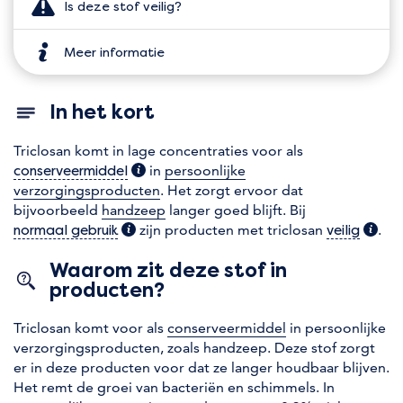
Is deze stof veilig?
Meer informatie
In het kort
Triclosan komt in lage concentraties voor als
(extra informatie)
in
persoonlijke
conserveermiddel
verzorgingsproducten
. Het zorgt ervoor dat
bijvoorbeeld
handzeep
langer goed blijft. Bij
(extra informatie)
zijn producten met triclosan
(extra
.
normaal gebruik
veilig
Waarom zit deze stof in
producten?
Triclosan komt voor als
conserveermiddel
in persoonlijke
verzorgingsproducten, zoals handzeep. Deze stof zorgt
er in deze producten voor dat ze langer houdbaar blijven.
Het remt de groei van bacteriën en schimmels. In