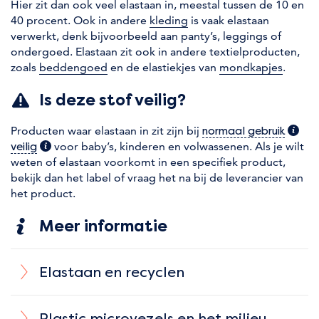
Hier zit dan ook veel elastaan in, meestal tussen de 10 en
40 procent. Ook in andere
kleding
is vaak elastaan
verwerkt, denk bijvoorbeeld aan panty’s, leggings of
ondergoed. Elastaan zit ook in andere textielproducten,
zoals
beddengoed
en de elastiekjes van
mondkapjes
.
Is deze stof veilig?
Producten waar elastaan in zit zijn bij
(extra
normaal gebruik
(extra informatie)
voor baby’s, kinderen en volwassenen. Als je wilt
veilig
weten of elastaan voorkomt in een specifiek product,
bekijk dan het label of vraag het na bij de leverancier van
het product.
Meer informatie
Elastaan en recyclen
Plastic microvezels en het milieu