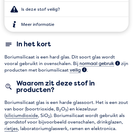
Is deze stof veilig?
Meer informatie
In het kort
Boriumsilicaat is een hard glas. Dit soort glas wordt
vooral gebruikt in ovenschalen. Bij
(extra i
zijn
normaal gebruik
producten met boriumsilicaat
(extra informatie)
.
veilig
Waarom zit deze stof in
producten?
Boriumsilicaat glas is een harde glassoort. Het is een zout
van boor (boortrioxide, B
O
) en kiezelzuur
2
3
(
siliciumdioxide
, SiO
). Boriumsilicaat wordt gebruikt als
2
grondstof voor bijvoorbeeld ovenschalen, drinkglazen,
rietjes
, laboratoriumglaswerk, ramen en elektronica.