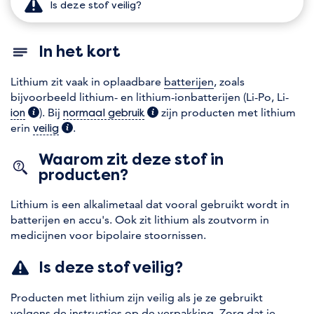
Is deze stof veilig?
In het kort
Lithium zit vaak in oplaadbare
batterijen
, zoals
bijvoorbeeld lithium- en lithium-ionbatterijen (Li-Po, Li-
(extra informatie)
). Bij
(extra informatie)
zijn producten met lithium
ion
normaal gebruik
erin
(extra informatie)
.
veilig
Waarom zit deze stof in
producten?
Lithium is een alkalimetaal dat vooral gebruikt wordt in
batterijen en accu's. Ook zit lithium als zoutvorm in
medicijnen voor bipolaire stoornissen.
Is deze stof veilig?
Producten met lithium zijn veilig als je ze gebruikt
volgens de instructies op de verpakking. Zorg dat je