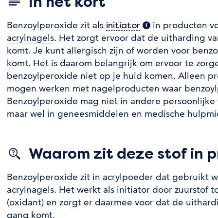
In het kort
Benzoylperoxide zit als
in producten vo
initiator
(extra informatie)
acrylnagels
. Het zorgt ervoor dat de uitharding v
komt. Je kunt allergisch zijn of worden voor benzo
komt. Het is daarom belangrijk om ervoor te zor
benzoylperoxide niet op je huid komen. Alleen pro
mogen werken met nagelproducten waar benzoylpe
Benzoylperoxide mag niet in andere persoonlijke 
maar wel in geneesmiddelen en medische hulpmi
Waarom zit deze stof in 
Benzoylperoxide zit in acrylpoeder dat gebruikt w
acrylnagels. Het werkt als initiator door zuurstof 
(oxidant) en zorgt er daarmee voor dat de uithard
gang komt.